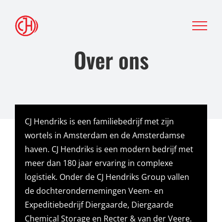
Ga
naar
inhoud
Over ons
CJ Hendriks is een familiebedrijf met zijn
wortels in Amsterdam en de Amsterdamse
haven. CJ Hendriks is een modern bedrijf met
meer dan 180 jaar ervaring in complexe
logistiek. Onder de CJ Hendriks Group vallen
de dochterondernemingen Veem- en
Expeditiebedrijf Diergaarde, Diergaarde
Chemical Storage en Recter & van der Veere.